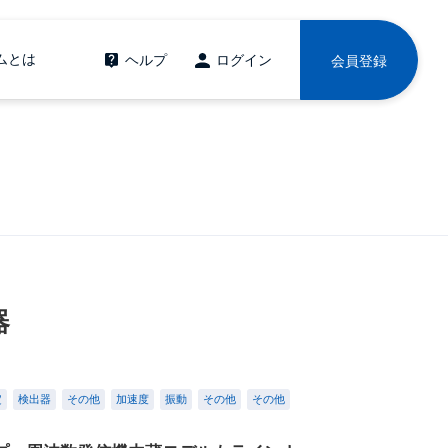
ムとは
ヘルプ
ログイン
会員登録
器
定
検出器
その他
加速度
振動
その他
その他