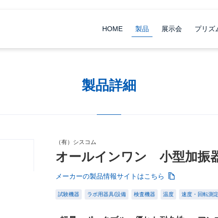
HOME
製品
展示会
プリズ
製品詳細
（有）シスコム
オールインワン 小型加振
メーカーの製品情報サイトはこちら
試験機器
ラボ用器具/設備
検査機器
温度
速度・回転測