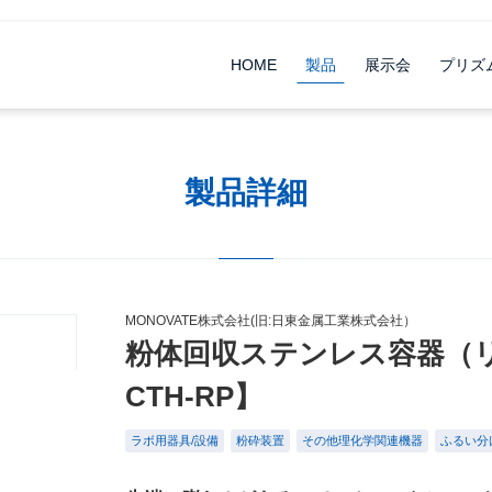
HOME
製品
展示会
プリズ
製品詳細
MONOVATE株式会社(旧:日東金属工業株式会社）
粉体回収ステンレス容器（リ
CTH-RP】
ラボ用器具/設備
粉砕装置
その他理化学関連機器
ふるい分