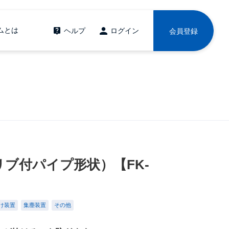
ムとは
ヘルプ
ログイン
会員登録
ブ付パイプ形状）【FK-
け装置
集塵装置
その他