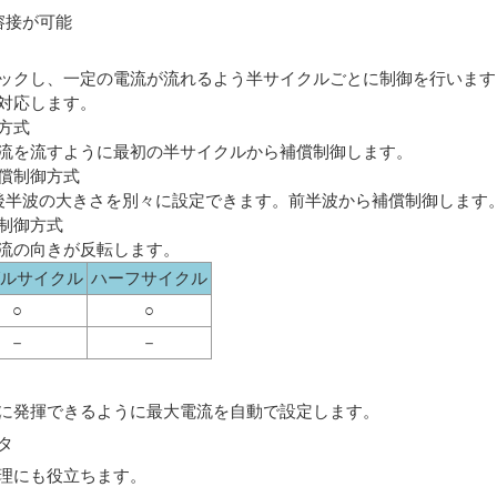
溶接が可能
ックし、一定の電流が流れるよう半サイクルごとに制御を行います
対応します。
方式
流を流すように最初の半サイクルから補償制御します。
償制御方式
後半波の大きさを別々に設定できます。前半波から補償制御します
制御方式
流の向きが反転します。
ルサイクル
ハーフサイクル
○
○
－
－
に発揮できるように最大電流を自動で設定します。
タ
理にも役立ちます。