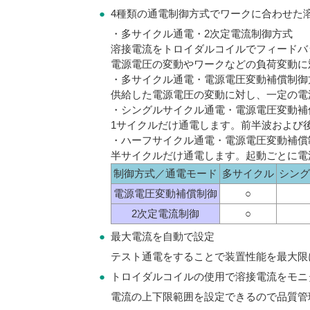
●
4種類の通電制御方式でワークに合わせた
・多サイクル通電・2次定電流制御方式
溶接電流をトロイダルコイルでフィードバ
電源電圧の変動やワークなどの負荷変動に
・多サイクル通電・電源電圧変動補償制御
供給した電源電圧の変動に対し、一定の電
・シングルサイクル通電・電源電圧変動補
1サイクルだけ通電します。前半波および
・ハーフサイクル通電・電源電圧変動補償
半サイクルだけ通電します。起動ごとに電
制御方式／通電モード
多サイクル
シング
電源電圧変動補償制御
○
2次定電流制御
○
●
最大電流を自動で設定
テスト通電をすることで装置性能を最大限
●
トロイダルコイルの使用で溶接電流をモニ
電流の上下限範囲を設定できるので品質管