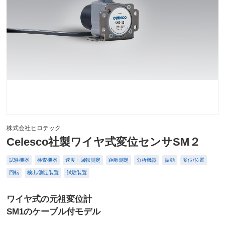
株式会社ヒロテック
Celesco社製ワイヤ式変位センサSM２
試験機器
検査機器
速度・回転測定
距離測定
分析機器
振動
変位/位置
回転
検出/測定装置
試験装置
ワイヤ式の元祖変位計
SM1のケーブル付モデル