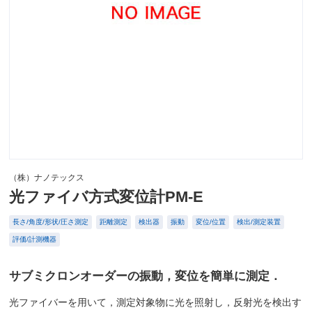
（株）ナノテックス
光ファイバ方式変位計PM-E
長さ/角度/形状/圧さ測定
距離測定
検出器
振動
変位/位置
検出/測定装置
評価/計測機器
サブミクロンオーダーの振動，変位を簡単に測定．
光ファイバーを用いて，測定対象物に光を照射し，反射光を検出す