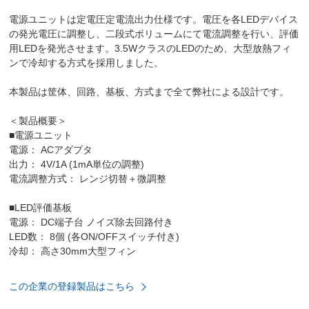
電源ユニットは定電圧定電流出力仕様です。電圧を各LEDデバイス
の発光電圧に調整し、二段式ボリュームにて電流調整を行い、評価
用LEDを発光させます。3.5WクラスのLEDのため、大型放熱フィ
ンで冷却する方式を採用しました。
本製品は筐体、回路、基板、方式まで全て弊社による設計です。
＜製品概要＞
■電源ユニット
電源： ACアダプタ
出力： 4V/1A (1mA単位の調整)
電流調整方式： レンジ切替＋微調整
■LED評価基板
電源： DC端子台 ノイズ除去回路付き
LED数： 8個 (各ON/OFFスイッチ付き)
冷却： 高さ30mm大型フィン
この企業の登録製品はこちら