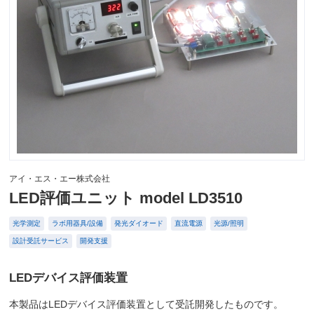
アイ・エス・エー株式会社
LED評価ユニット model LD3510
光学測定
ラボ用器具/設備
発光ダイオード
直流電源
光源/照明
設計受託サービス
開発支援
LEDデバイス評価装置
本製品はLEDデバイス評価装置として受託開発したものです。