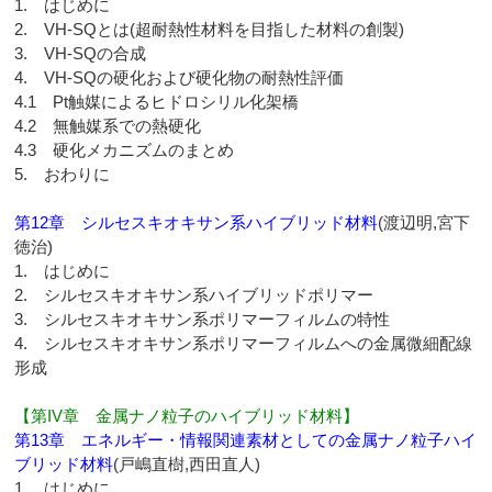
1. はじめに
2. VH-SQとは(超耐熱性材料を目指した材料の創製)
3. VH-SQの合成
4. VH-SQの硬化および硬化物の耐熱性評価
4.1 Pt触媒によるヒドロシリル化架橋
4.2 無触媒系での熱硬化
4.3 硬化メカニズムのまとめ
5. おわりに
第12章 シルセスキオキサン系ハイブリッド材料
(渡辺明,宮下
徳治)
1. はじめに
2. シルセスキオキサン系ハイブリッドポリマー
3. シルセスキオキサン系ポリマーフィルムの特性
4. シルセスキオキサン系ポリマーフィルムへの金属微細配線
形成
【第IV章 金属ナノ粒子のハイブリッド材料】
第13章 エネルギー・情報関連素材としての金属ナノ粒子ハイ
ブリッド材料
(戸嶋直樹,西田直人)
1. はじめに