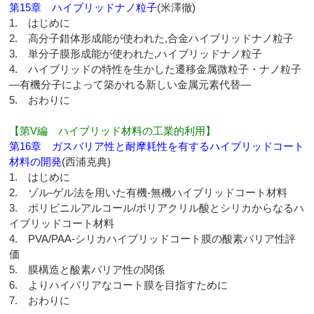
第15章 ハイブリッドナノ粒子
(米澤徹)
1. はじめに
2. 高分子錯体形成能が使われた,合金ハイブリッドナノ粒子
3. 単分子膜形成能が使われた,ハイブリッドナノ粒子
4. ハイブリッドの特性を生かした遷移金属微粒子・ナノ粒子
―有機分子によって築かれる新しい金属元素代替―
5. おわりに
【第V編 ハイブリッド材料の工業的利用】
第16章 ガスバリア性と耐摩耗性を有するハイブリッドコート
材料の開発
(西浦克典)
1. はじめに
2. ゾル-ゲル法を用いた有機-無機ハイブリッドコート材料
3. ポリビニルアルコール/ポリアクリル酸とシリカからなるハ
イブリッドコート材料
4. PVA/PAA-シリカハイブリッドコート膜の酸素バリア性評
価
5. 膜構造と酸素バリア性の関係
6. よりハイバリアなコート膜を目指すために
7. おわりに