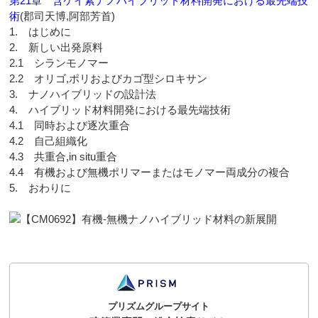
第21章 含ケイ素ナノハイブリッド材料開発における最先端技
術
(郡司天博,阿部芳首)
1. はじめに
2. 新しい出発原料
2.1 シランモノマー
2.2 オリゴ,ポリおよびカゴ型シロキサン
3. ナノハイブリッドの設計法
4. ハイブリッド材料開発における最先端技術
4.1 同時および逐次重合
4.2 自己組織化
4.3 共重合,in situ重合
4.4 有機および無機ポリマーまたはモノマー両成分の複合
5. おわりに
プリズムグループサイト