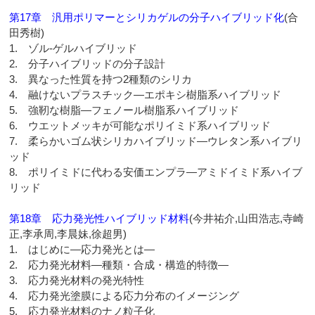
第17章 汎用ポリマーとシリカゲルの分子ハイブリッド化
(合
田秀樹)
1. ゾル-ゲルハイブリッド
2. 分子ハイブリッドの分子設計
3. 異なった性質を持つ2種類のシリカ
4. 融けないプラスチック―エポキシ樹脂系ハイブリッド
5. 強靭な樹脂―フェノール樹脂系ハイブリッド
6. ウエットメッキが可能なポリイミド系ハイブリッド
7. 柔らかいゴム状シリカハイブリッド―ウレタン系ハイブリ
ッド
8. ポリイミドに代わる安価エンプラ―アミドイミド系ハイブ
リッド
第18章 応力発光性ハイブリッド材料
(今井祐介,山田浩志,寺崎
正,李承周,李晨妹,徐超男)
1. はじめに―応力発光とは―
2. 応力発光材料―種類・合成・構造的特徴―
3. 応力発光材料の発光特性
4. 応力発光塗膜による応力分布のイメージング
5. 応力発光材料のナノ粒子化