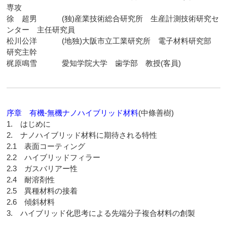
専攻
徐 超男 (独)産業技術総合研究所 生産計測技術研究セ
ンター 主任研究員
松川公洋 (地独)大阪市立工業研究所 電子材料研究部
研究主幹
梶原鳴雪 愛知学院大学 歯学部 教授(客員)
序章 有機-無機ナノハイブリッド材料
(中條善樹)
1. はじめに
2. ナノハイブリッド材料に期待される特性
2.1 表面コーティング
2.2 ハイブリッドフィラー
2.3 ガスバリアー性
2.4 耐溶剤性
2.5 異種材料の接着
2.6 傾斜材料
3. ハイブリッド化思考による先端分子複合材料の創製