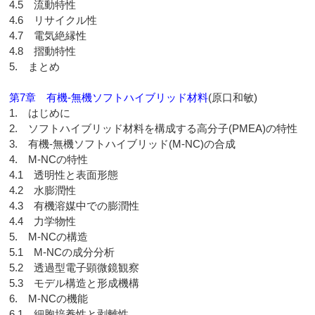
4.5 流動特性
4.6 リサイクル性
4.7 電気絶縁性
4.8 摺動特性
5. まとめ
第7章 有機-無機ソフトハイブリッド材料
(原口和敏)
1. はじめに
2. ソフトハイブリッド材料を構成する高分子(PMEA)の特性
3. 有機-無機ソフトハイブリッド(M-NC)の合成
4. M-NCの特性
4.1 透明性と表面形態
4.2 水膨潤性
4.3 有機溶媒中での膨潤性
4.4 力学物性
5. M-NCの構造
5.1 M-NCの成分分析
5.2 透過型電子顕微鏡観察
5.3 モデル構造と形成機構
6. M-NCの機能
6.1 細胞培養性と剥離性