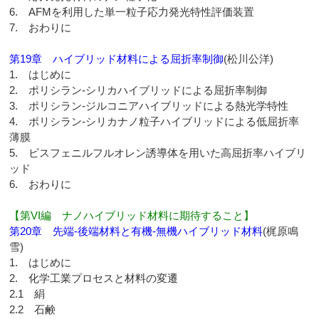
6. AFMを利用した単一粒子応力発光特性評価装置
7. おわりに
第19章 ハイブリッド材料による屈折率制御
(松川公洋)
1. はじめに
2. ポリシラン-シリカハイブリッドによる屈折率制御
3. ポリシラン-ジルコニアハイブリッドによる熱光学特性
4. ポリシラン-シリカナノ粒子ハイブリッドによる低屈折率
薄膜
5. ビスフェニルフルオレン誘導体を用いた高屈折率ハイブリ
ッド
6. おわりに
【第VI編 ナノハイブリッド材料に期待すること】
第20章 先端-後端材料と有機-無機ハイブリッド材料
(梶原鳴
雪)
1. はじめに
2. 化学工業プロセスと材料の変遷
2.1 絹
2.2 石鹸