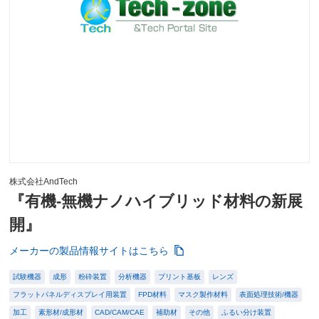
株式会社AndTech
『有機-無機ナノハイブリッド材料の新展
開』
メーカーの製品情報サイトはこちら
試験機器
成形
粉砕装置
分析機器
プリント基板
レンズ
フラットパネルディスプレイ用装置
FPD材料
マスク製作材料
表面処理技術/機器
加工
素形材/成形材
CAD/CAM/CAE
補助材
その他
ふるい分け装置