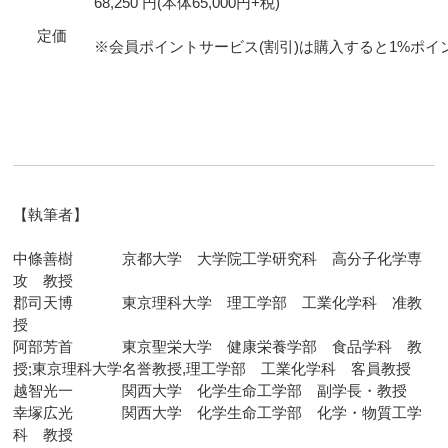
68,250 円(本体65,000円+税)
定価
※会員ポイントサービス(割引)は購入すると1%ポイ
【執筆者】
中條善樹 京都大学 大学院工学研究科 高分子化学専
攻 教授
郡司天博 東京理科大学 理工学部 工業化学科 准教
授
阿部芳首 東京聖栄大学 健康栄養学部 食品学科 教
授;東京理科大学名誉教授,理工学部 工業化学科 客員教授
越智光一 関西大学 化学生命工学部 副学長・教授
幸塚広光 関西大学 化学生命工学部 化学・物質工学
科 教授