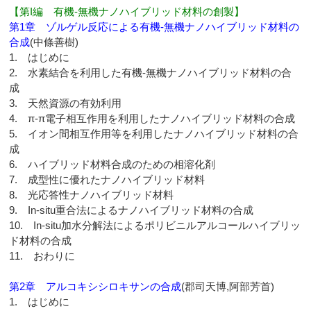
【第I編 有機-無機ナノハイブリッド材料の創製】
第1章 ゾルゲル反応による有機-無機ナノハイブリッド材料の
合成
(中條善樹)
1. はじめに
2. 水素結合を利用した有機-無機ナノハイブリッド材料の合
成
3. 天然資源の有効利用
4. π-π電子相互作用を利用したナノハイブリッド材料の合成
5. イオン間相互作用等を利用したナノハイブリッド材料の合
成
6. ハイブリッド材料合成のための相溶化剤
7. 成型性に優れたナノハイブリッド材料
8. 光応答性ナノハイブリッド材料
9. In-situ重合法によるナノハイブリッド材料の合成
10. In-situ加水分解法によるポリビニルアルコールハイブリッ
ド材料の合成
11. おわりに
第2章 アルコキシシロキサンの合成
(郡司天博,阿部芳首)
1. はじめに