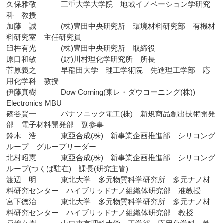
久保雅敬 三重大学大学院 地域イノベーション学研究
科 教授
加藤 誠 (株)豊田中央研究所 環境材料研究部 有機材
料研究室 主任研究員
臼杵有光 (株)豊田中央研究所 取締役
原口和敏 (財)川村理化学研究所 所長
菅原義之 早稲田大学 理工学術院 先進理工学部 応
用化学科 教授
伊藤真樹 Dow Corning(東レ・ダウコーニング(株))
Electronics MBU
篠谷賢一 パナソニック電工(株) 新規商品創出技術開発
部 電子材料開発部 副参事
鈴木 浩 東亞合成(株) 新事業企画推進部 シリコング
ループ グループリーダー
北村昭憲 東亞合成(株) 新事業企画推進部 シリコング
ループ(つくば駐在) 課長(研究主管)
渡辺 明 東北大学 多元物質科学研究所 多元ナノ材
料研究センター ハイブリッドナノ組織体研究部 准教授
宮下徳治 東北大学 多元物質科学研究所 多元ナノ材
料研究センター ハイブリッドナノ組織体研究部 教授