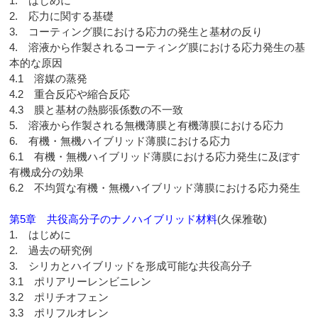
1. はじめに
2. 応力に関する基礎
3. コーティング膜における応力の発生と基材の反り
4. 溶液から作製されるコーティング膜における応力発生の基
本的な原因
4.1 溶媒の蒸発
4.2 重合反応や縮合反応
4.3 膜と基材の熱膨張係数の不一致
5. 溶液から作製される無機薄膜と有機薄膜における応力
6. 有機・無機ハイブリッド薄膜における応力
6.1 有機・無機ハイブリッド薄膜における応力発生に及ぼす
有機成分の効果
6.2 不均質な有機・無機ハイブリッド薄膜における応力発生
第5章 共役高分子のナノハイブリッド材料
(久保雅敬)
1. はじめに
2. 過去の研究例
3. シリカとハイブリッドを形成可能な共役高分子
3.1 ポリアリーレンビニレン
3.2 ポリチオフェン
3.3 ポリフルオレン