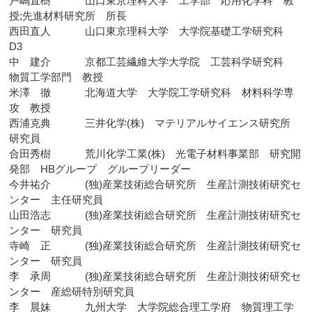
戸嶋直樹 山口東京理科大学 工学部 応用化学科 教
授;先進材料研究所 所長
西田直人 山口東京理科大学 大学院基礎工学研究科
D3
中 建介 京都工芸繊維大学大学院 工芸科学研究科
物質工学部門 教授
米澤 徹 北海道大学 大学院工学研究科 材料科学専
攻 教授
西浦克典 三井化学(株) マテリアルサイエンス研究所
研究員
合田秀樹 荒川化学工業(株) 光電子材料事業部 研究開
発部 HBグループ グループリーダー
今井祐介 (独)産業技術総合研究所 生産計測技術研究セ
ンター 主任研究員
山田浩志 (独)産業技術総合研究所 生産計測技術研究セ
ンター 研究員
寺崎 正 (独)産業技術総合研究所 生産計測技術研究セ
ンター 研究員
李 承周 (独)産業技術総合研究所 生産計測技術研究セ
ンター 産総研特別研究員
李 晨妹 九州大学 大学院総合理工学府 物質理工学