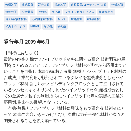
分級装置
濾過装置
混合装置
混練装置
造粒装置/コーティング装置
乾燥装置
供給装置
分散装置
その他
攪拌機
ファインセラミックス
超電導材料
電子/半導体材料
その他素材/材料
ガラス
耐熱材料
材料/素材
メカトロニクス
MEMS
その他
その他
発行年月 2009 年6月
【刊行にあたって】
最近の有機-無機ナノハイブリッド材料に関する研究,技術開発の展
開をまとめることとした。ハイブリッド材料の基本から応用までと
いうことを目指し,本書の構成は,有機-無機ナノハイブリッド材料の
合成法,工業的利用が検討されているクレイを無機成分としたハイ
ブリッド材料,新しいナノビルディングブロックとして注目されて
いるシルセスキオキサンを用いたハイブリッド材料,無機成分とし
ての金属ナノ粒子の利用,さらにハイブリッド材料の実際の工業的
応用例,将来への展望,となっている。
有機-無機ナノハイブリッド材料に興味をもつ研究者,技術者にと
って,本書の内容がきっかけとなり,次世代の分子複合材料が次々と
開発されることを強く願っている。