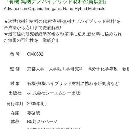
『有機-無機ナノハイブリッド材料の新展開』
Advances in Organic-Inorganic Nano-Hybrid Materials
★次世代機能材料の代表“有機-無機ナノハイブリッド材料”を,
合成法から応用まで徹底解説!
★最前線の研究者総勢30名を執筆陣に迎え,新材料に秘められ
た無限の可能性を一挙紹介!!
番 号
CM0692
監 修
京都大学 大学院工学研究科 高分子化学専攻 教授
対 象
有機-無機ハイブリッド材料に携わる研究者など
出版社
株 式会社シーエムシー出版
発行年月
2009年6月
在庫
要確認
体裁
B5判,277ページ