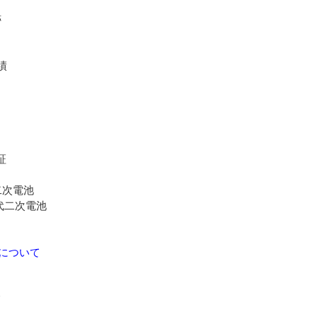
跡
績
証
な二次電池
代二次電池
について
て