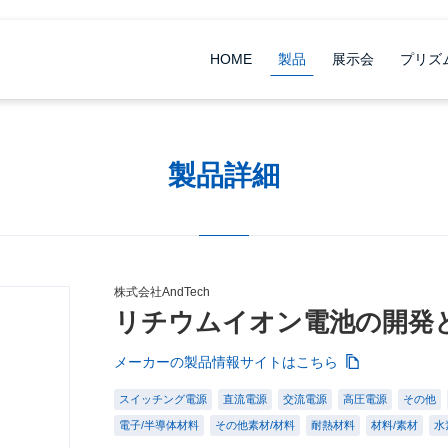
HOME
製品
展示会
プリズ
製品詳細
株式会社AndTech
リチウムイオン電池の開発と
メーカーの製品情報サイトはこちら
スイッチング電源
直流電源
交流電源
高圧電源
その他
電子/半導体材料
その他素材/材料
耐熱材料
材料/素材
水