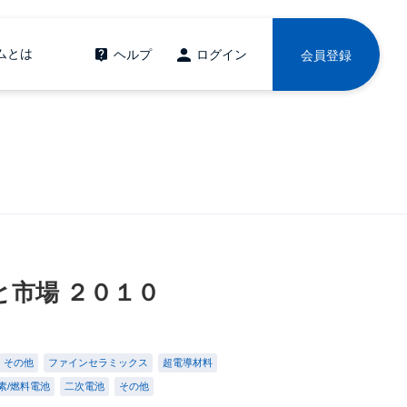
ムとは
ヘルプ
ログイン
会員登録
市場 ２０１０
その他
ファインセラミックス
超電導材料
素/燃料電池
二次電池
その他