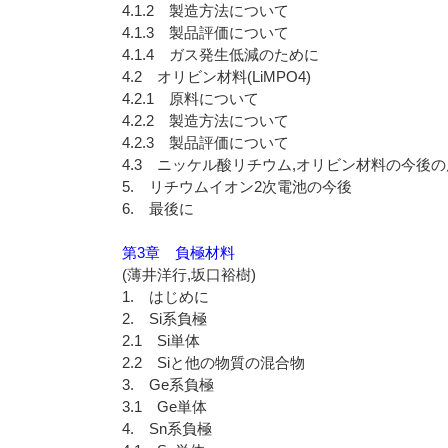
4.1.2 製造方法について
4.1.3 製品評価について
4.1.4 ガス発生低減のために
4.2 オリビン材料(LiMPO4)
4.2.1 原料について
4.2.2 製造方法について
4.2.3 製品評価について
4.3 ニッケル酸リチウム,オリビン材料の今後
5. リチウムイオン2次電池の今後
6. 最後に
第3章 負極材料
(薄井洋行,坂口裕樹)
1. はじめに
2. Si系負極
2.1 Si単体
2.2 Siと他の物質の混合物
3. Ge系負極
3.1 Ge単体
4. Sn系負極