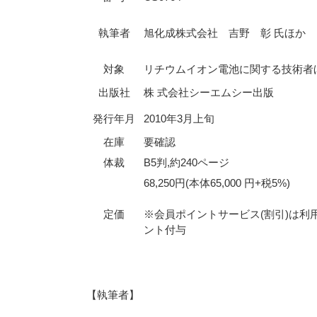
執筆者
旭化成株式会社 吉野 彰 氏ほか
対象
リチウムイオン電池に関する技術者
出版社
株 式会社シーエムシー出版
発行年月
2010年3月上旬
在庫
要確認
体裁
B5判,約240ページ
68,250円(本体65,000 円+税5%)
定価
※会員ポイントサービス(割引)は利
ント付与
【執筆者】