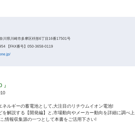
神奈川県川崎市多摩区枡形6丁目16番17501号
54 【FAX番号】050-3658-0119
one.jp/
 』
010
エネルギーの蓄電池として,大注目のリチウムイオン電池!
どを解説する【開発編】と,市場動向やメーカー動向を詳細に調べ上
に,情報収集源の一つとして本書をご活用下さい!