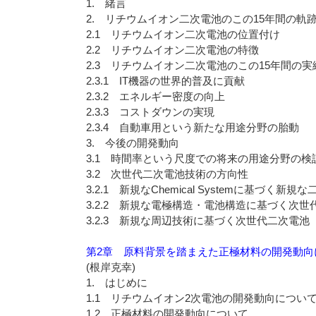
1. 緒言
2. リチウムイオン二次電池のこの15年間の軌
2.1 リチウムイオン二次電池の位置付け
2.2 リチウムイオン二次電池の特徴
2.3 リチウムイオン二次電池のこの15年間の実
2.3.1 IT機器の世界的普及に貢献
2.3.2 エネルギー密度の向上
2.3.3 コストダウンの実現
2.3.4 自動車用という新たな用途分野の胎動
3. 今後の開発動向
3.1 時間率という尺度での将来の用途分野の検
3.2 次世代二次電池技術の方向性
3.2.1 新規なChemical Systemに基づく新規
3.2.2 新規な電極構造・電池構造に基づく次世
3.2.3 新規な周辺技術に基づく次世代二次電池
第2章 原料背景を踏まえた正極材料の開発動向
(根岸克幸)
1. はじめに
1.1 リチウムイオン2次電池の開発動向につい
1.2 正極材料の開発動向について