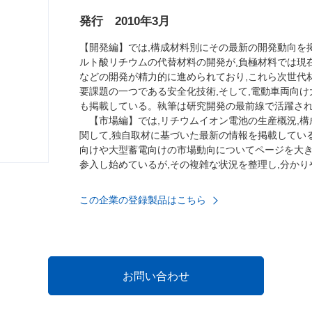
発行 2010年3月
【開発編】では,構成材料別にその最新の開発動向を
ルト酸リチウムの代替材料の開発が,負極材料では現在
などの開発が精力的に進められており,これら次世代
要課題の一つである安全化技術,そして,電動車両向
も掲載している。執筆は研究開発の最前線で活躍さ
【市場編】では,リチウムイオン電池の生産概況,構
関して,独自取材に基づいた最新の情報を掲載してい
向けや大型蓄電向けの市場動向についてページを大
参入し始めているが,その複雑な状況を整理し,分か
この企業の登録製品はこちら