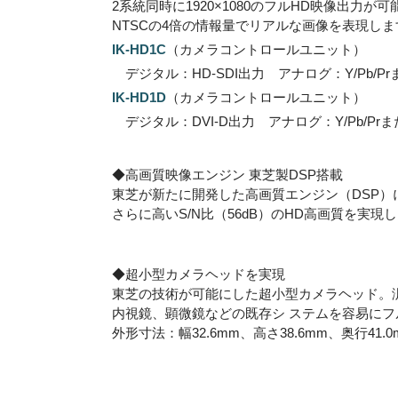
2系統同時に1920×1080のフルHD映像出力が可
NTSCの4倍の情報量でリアルな画像を表現しま
IK-HD1C
（カメラコントロールユニット）
デジタル：HD-SDI出力 アナログ：Y/Pb/Pr
IK-HD1D
（カメラコントロールユニット）
デジタル：DVI-D出力 アナログ：Y/Pb/Pr
◆高画質映像エンジン 東芝製DSP搭載
東芝が新たに開発した高画質エンジン（DSP）
さらに高いS/N比（56dB）のHD高画質を実現
◆超小型カメラヘッドを実現
東芝の技術が可能にした超小型カメラヘッド。
内視鏡、顕微鏡などの既存シ ステムを容易に
外形寸法：幅32.6mm、高さ38.6mm、奥行41.