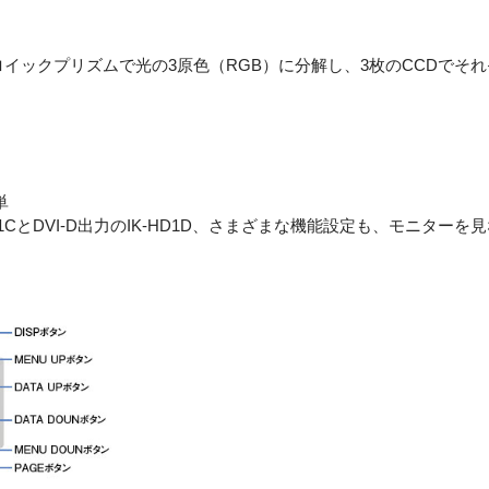
ロイックプリズムで光の3原色（RGB）に分解し、3枚のCCDでそ
単
HD1CとDVI‐D出力のIK-HD1D、さまざまな機能設定も、モニタ