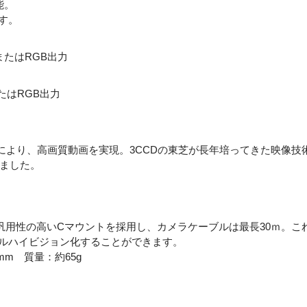
能。
す。
またはRGB出力
またはRGB出力
により、高画質動画を実現。3CCDの東芝が長年培ってきた映像
しました。
汎用性の高いCマウントを採用し、カメラケーブルは最長30ｍ。こ
フルハイビジョン化することができます。
0mm 質量：約65g