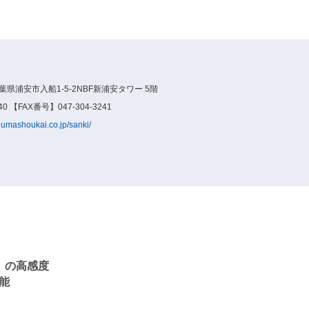
千葉県浦安市入船1-5-2NBF新浦安タワー 5階
0 【FAX番号】047-304-3241
numashoukai.co.jp/sanki/
ー）の高感度
能