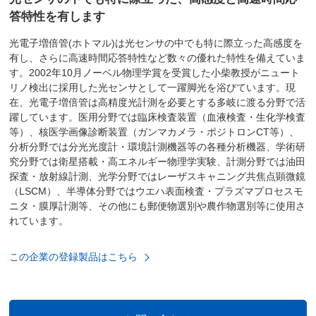
答特性を有します
光電子増倍管(ホトマル)は光センサの中でも特に際立った高感度を
有し、さらに高速時間応答特性など数々の優れた特性を備えていま
す。2002年10月ノーベル物理学賞を受賞した小柴教授がニュート
リノ検出に採用した光センサとして一躍脚光を浴びています。現
在、光電子増倍管は高精度光計測を必要とする多岐に渡る分野で活
躍しています。医用分野では臨床検査装置（血液検査・生化学検査
等）、核医学画像診断装置（ガンマカメラ・ポジトロンCT等）、
分析分野では分光光度計・環境計測機器等の各種分析機器、学術研
究分野では衛星搭載・高エネルギー物理学実験、計測分野では油田
探査・放射線計測、光学分野ではレーザスキャニング共焦点顕微鏡
（LSCM）、半導体分野ではウエハ表面検査・プラズマプロセスモ
ニタ・膜厚計測等、その他にも郵便物選別や農作物選別等に使用さ
れています。
この企業の登録製品はこちら