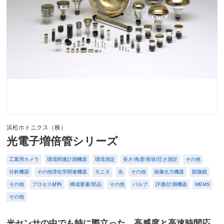
浜松ホトニクス（株）
光電子増倍管シリーズ
工業用カメラ
環境関連計測機器
環境測定
長さ/角度/形状/圧さ測定
その他
分析機器
その他理化学関連機器
モニタ
光
その他
画像出力機器
顕微鏡
その他
プロセス材料
構成要素/部品
その他
バルブ
評価/計測機器
MEMS
その他
光センサの中でも特に際立った、高感度と高速時間応