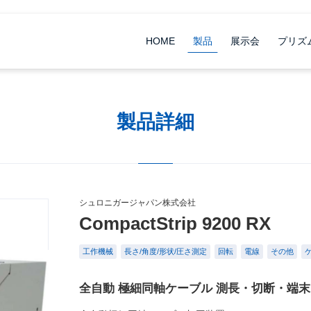
HOME
製品
展示会
プリズ
製品詳細
シュロニガージャパン株式会社
CompactStrip 9200 RX
工作機械
長さ/角度/形状/圧さ測定
回転
電線
その他
全自動 極細同軸ケーブル 測長・切断・端