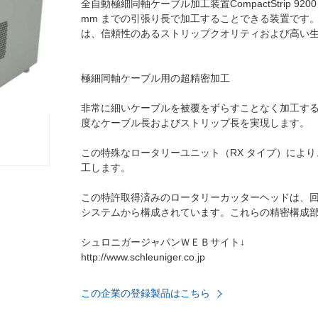
全自動極細同軸ケーブル加工装置CompactStrip 92
mm までの引張り長で加工することできる装置です
は、信頼性のあるストリップクオリティおよび高い
極細同軸ケーブル用の超精密加工
非常に細いケーブルを被覆をずらすことなく加工す
度なケーブル長およびストリップ長を実現します。
この特殊なロータリーユニット（RX タイプ）によ
工します。
この特許取得済みのロータリーカッターヘッドは、
システムから構成されています。これらの精密構成
シュロニガージャパンＷＥＢサイト↓
http://www.schleuniger.co.jp
この企業の登録製品はこちら