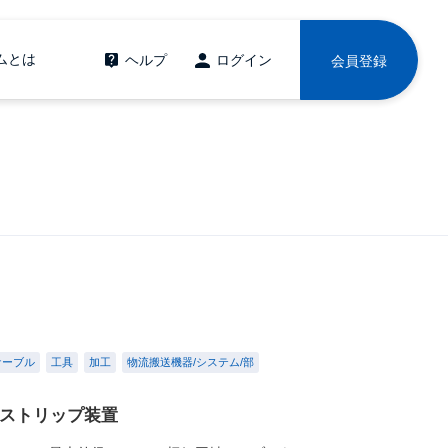
ムとは
ヘルプ
ログイン
会員登録
ケーブル
工具
加工
物流搬送機器/システム/部
末ストリップ装置