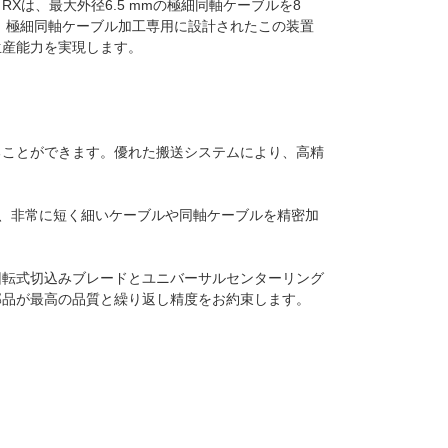
00 RXは、最大外径6.5 mmの極細同軸ケーブルを8
。 極細同軸ケーブル加工専用に設計されたこの装置
生産能力を実現します。
ることができます。優れた搬送システムにより、高精
り、非常に短く細いケーブルや同軸ケーブルを精密加
回転式切込みブレードとユニバーサルセンターリング
部品が最高の品質と繰り返し精度をお約束します。