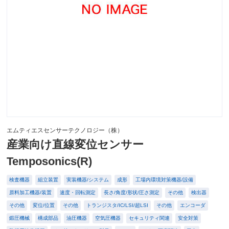
エムティエスセンサーテクノロジー（株）
産業向け直線変位センサー
Temposonics(R)
検査機器
組立装置
実装機器/システム
成形
工場内環境対策機器/設備
原料加工機器/装置
速度・回転測定
長さ/角度/形状/圧さ測定
その他
検出器
その他
変位/位置
その他
トランジスタ/IC/LSI/超LSI
その他
エンコーダ
鍛圧機械
構成部品
油圧機器
空気圧機器
セキュリティ関連
安全対策