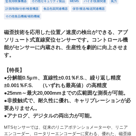
監視用映像機器
その他セキュリティ製品
MEMS
バイオ/医療関連
風力
計測/制御/分析/検査機器
食品包装関連機器
保管/搬送/輸送関連機器
その他食品機械/補助機械
磁歪技術を応用した位置／速度の検出ができる、アブ
ソリュート式直線変位センサーです。コントロール機
能がセンサーに内蔵され、生産性を劇的に向上させま
す。
【特長】
●分解能0.5μｍ、直線性±0.01％F.S.、繰り返し精度
±0.001％F.S. （いずれも最高値）の高精度
●25mm～最大20,000mmまでの広範囲な測長が可能。
●非接触式で、耐久性に優れ、キャリブレーションが必
要ありません。
●アナログ、デジタルの両出力が可能。
MTSセンサーでは、従来のリニアポテンショメーターや、リニア
エンコーダー、ロータリーエンコーダーに変わる、優れた、磁歪線