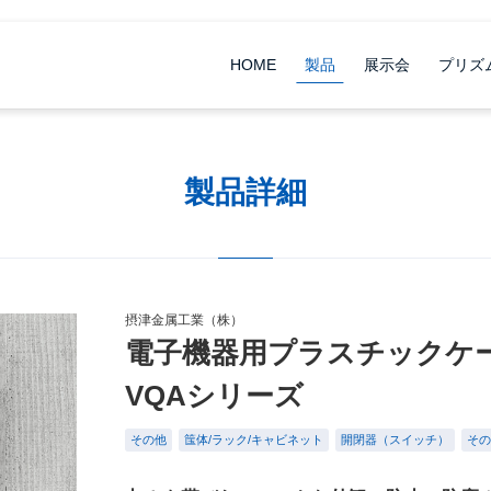
HOME
製品
展示会
プリズ
製品詳細
摂津金属工業（株）
電子機器用プラスチックケ
VQAシリーズ
その他
筺体/ラック/キャビネット
開閉器（スイッチ）
その