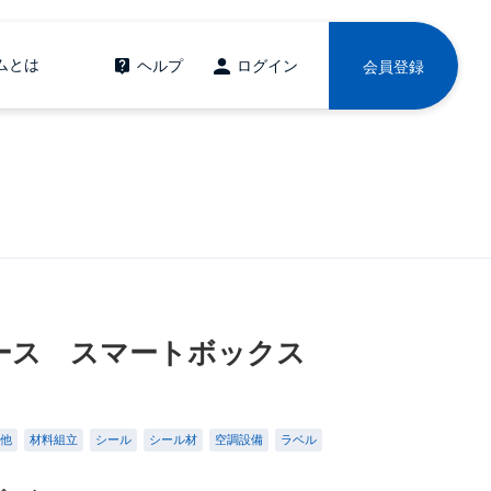
ムとは
ヘルプ
ログイン
会員登録
ース スマートボックス
他
材料組立
シール
シール材
空調設備
ラベル