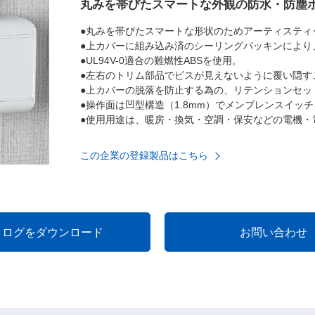
丸みを帯びたスマートな外観の防水・防塵
●丸みを帯びたスマートな形状のためアーティスティ
●上カバーに組み込み済のシーリングパッキンにより、
●UL94V-0適合の難燃性ABSを使用。
●左右のトリム部品でビスが見えないように覆い隠す
●上カバーの脱落を防止する為の、リテンションセッ
●操作面は凹型構造（1.8mm）でメンブレンスイッ
●使用用途は、暖房・換気・空調・保安などの電機・
この企業の登録製品はこちら