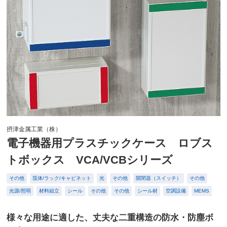
摂津金属工業（株）
電子機器用プラスチックケース ロブス
トボックス VCA/VCBシリーズ
その他
筺体/ラック/キャビネット
光
その他
開閉器（スイッチ）
その他
光源/照明
材料組立
シール
その他
その他
シール材
空調設備
MEMS
様々な用途に適した、丈夫な二重構造の防水・防塵ボ