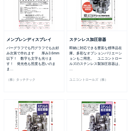
メンブレンディスプレイ
ステンレス加圧容器
バーグラフでも円グラフでもお好
即納に対応できる豊富な標準品在
み次第で作れます 厚み3.6mm
庫。多彩なオプションバリエーシ
以下！ 数字も文字も光りま
ョンもご用意。 ユニコントロー
す！ 発光色も照度も思いのま
ルズのステンレス製加圧容器は、
ま
…
…
（株）タッチテック
ユニコントロールズ（株）