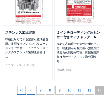
ステンレス加圧容器
２インチローディング用セン
サー付きエアチャック Ｎ
…
即納に対応できる豊富な標準品在
庫。多彩なオプションバリエーシ
極めて高精度で耐久性に優れてい
ョンもご用意。 ユニコントロー
る 軽把握から強把握へ無段階に
ルズのステンレス製加圧容器は、
把握力の調整が可能 開閉確認用
…
無接点オートスイッチ取付調整
可
…
ユニコントロールズ（株）
仲精機（株）
7
8
9
10
11
12
13