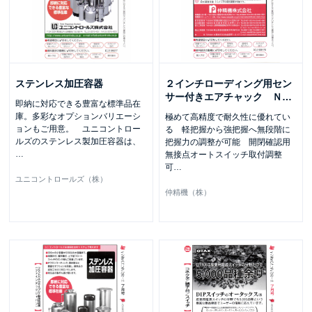
ステンレス加圧容器
２インチローディング用セン
サー付きエアチャック Ｎ
…
即納に対応できる豊富な標準品在
庫。多彩なオプションバリエーシ
極めて高精度で耐久性に優れてい
ョンもご用意。 ユニコントロー
る 軽把握から強把握へ無段階に
ルズのステンレス製加圧容器は、
把握力の調整が可能 開閉確認用
…
無接点オートスイッチ取付調整
可
…
ユニコントロールズ（株）
仲精機（株）