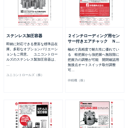
ステンレス加圧容器
２インチローディング用セン
サー付きエアチャック Ｎ
…
即納に対応できる豊富な標準品在
庫。多彩なオプションバリエーシ
極めて高精度で耐久性に優れてい
ョンもご用意。 ユニコントロー
る 軽把握から強把握へ無段階に
ルズのステンレス製加圧容器は、
把握力の調整が可能 開閉確認用
…
無接点オートスイッチ取付調整
可
…
ユニコントロールズ（株）
仲精機（株）