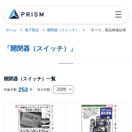
toggle
navigatio
ホーム
電子部品
開閉器（スイッチ）
「すべて」製品検索結果
「開閉器（スイッチ）」
開閉器（スイッチ）一覧
252
20件
対象件数
件
表示件数：